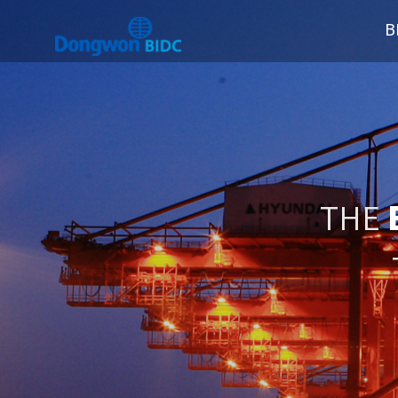
B
THE