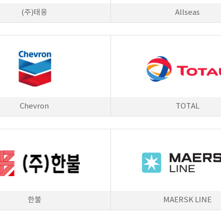
(주)태웅
Allseas
Chevron
TOTAL
한불
MAERSK LINE