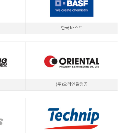
한국 바스프
(주)오리엔탈정공