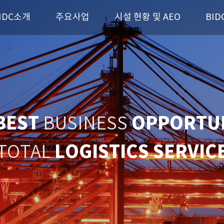
IDC소개
주요사업
시설 현황 및 AEO
BID
BEST
OPPORTUN
BUSINESS
LOGISTICS SERVIC
TOTAL