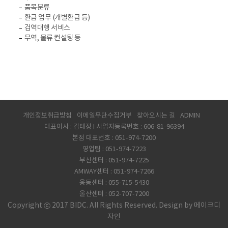
품목분류
환급 업무 (개별환급 등)
검역대행 서비스
무역, 물류 컨설팅 등
개인정보취급방침
이메일무단수집거부
찾아오시는 길
ADMIN
대표이사 : 김태정 I 사업자등록번호 : 606-81-96394
본점 대표번호 : 051-974-7200
영업팀 : 051-974-7223
부산센터 : 051-974-7225
AMWAY센터 : 051-974-7266
웅동센터 : 055-715-5430
울산센터 : 052-707-7200
Copyright ⓒ 2017 BIDC. All Rights Reserved. Design by
메이크디
자인